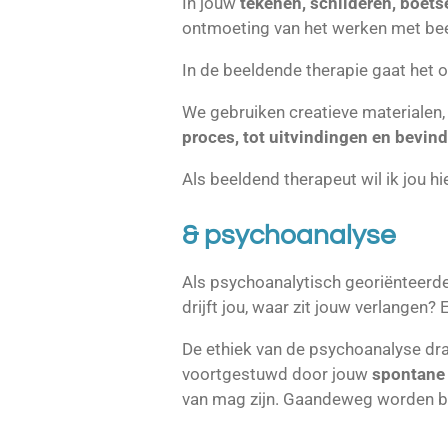
In jouw
tekenen, schilderen, boets
ontmoeting van het werken met bee
In de beeldende therapie gaat het
We gebruiken creatieve materialen
proces, tot uitvindingen en bevin
Als beeldend therapeut wil ik jou hi
& psychoanal
yse
Als psychoanalytisch georiënteerd
drijft jou, waar zit jouw verlangen?
De ethiek van de psychoanalyse d
voortgestuwd door jouw
spontane 
van mag zijn.
Gaandeweg worden be