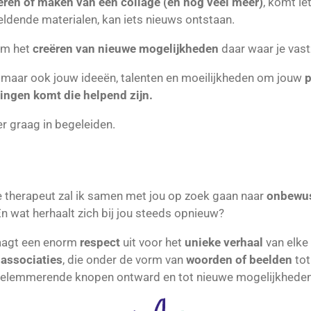
eren of maken van een collage (en nog veel meer)
, komt ie
ldende materialen, kan iets nieuws ontstaan.
 om het
creëren van nieuwe mogelijkheden
daar waar je vast
, maar ook jouw ideeën, talenten en moeilijkheden om jouw
dingen komt die helpend zijn.
er graag in begeleiden.
e therapeut zal ik samen met jou op zoek gaan naar
onbewus
 En wat herhaalt zich bij jou steeds opnieuw?
raagt een enorm
respect
uit voor het
unieke verhaal
van elke
associaties
, die onder de vorm van
woorden of beelden
tot
lemmerende knopen ontward en tot nieuwe mogelijkheden