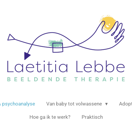
& psychoanalyse
Van baby tot volwassene
Adop
Hoe ga ik te werk?
Praktisch