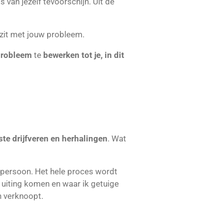
ts van jezelf tevoorschijn. Uit de
zit met jouw probleem.
probleem
te
bewerken tot je, in dit
te drijfveren en herhalingen
. Wat
 persoon. Het hele proces wordt
 uiting komen en waar ik getuige
 verknoopt.