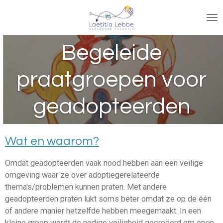
Ga
direct
naar
Begeleide
de
hoofdinhoud
praatgroepen voor
geadopteerden
Wat en waarom?
Omdat geadopteerden vaak nood hebben aan een veilige
omgeving waar ze over adoptiegerelateerde
thema's/problemen kunnen praten. Met andere
geadopteerden praten lukt soms beter omdat ze op de één
of andere manier hetzelfde hebben meegemaakt. In een
kleine groep wordt de nodige veiligheid gecreëerd om open