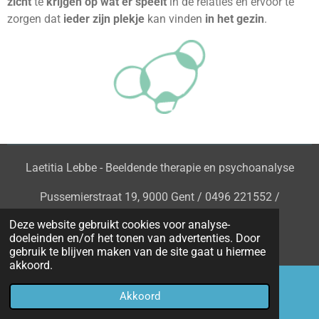
zicht
te
krijgen op wat er speelt
in de relaties en ervoor te
zorgen dat
ieder zijn plekje
kan vinden
in het gezin
.
Laetitia Lebbe - Beeldende therapie en psychoanalyse
Pussemierstraat 19, 9000 Gent / 0496 221552 /
info@laetitialebbe.be
Deze website gebruikt cookies voor analyse-
doeleinden en/of het tonen van advertenties. Door
Ondernemingsnr.
0790.934.733
gebruik te blijven maken van de site gaat u hiermee
akkoord.
Akkoord
E-mailadres
Telefoonnummer
Kaart