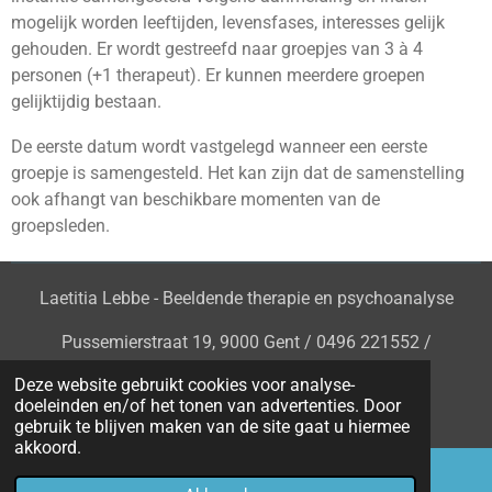
mogelijk worden leeftijden, levensfases, interesses gelijk
gehouden. Er wordt gestreefd naar groepjes van 3 à 4
personen (+1 therapeut). Er kunnen meerdere groepen
gelijktijdig bestaan.
De eerste datum wordt vastgelegd wanneer een eerste
groepje is samengesteld. Het kan zijn dat de samenstelling
ook afhangt van beschikbare momenten van de
groepsleden.
Laetitia Lebbe - Beeldende therapie en psychoanalyse
Pussemierstraat 19, 9000 Gent / 0496 221552 /
info@laetitialebbe.be
Deze website gebruikt cookies voor analyse-
doeleinden en/of het tonen van advertenties. Door
Ondernemingsnr.
0790.934.733
gebruik te blijven maken van de site gaat u hiermee
akkoord.