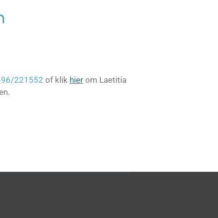
n
496/221552
of klik
hier
om Laetitia
en.