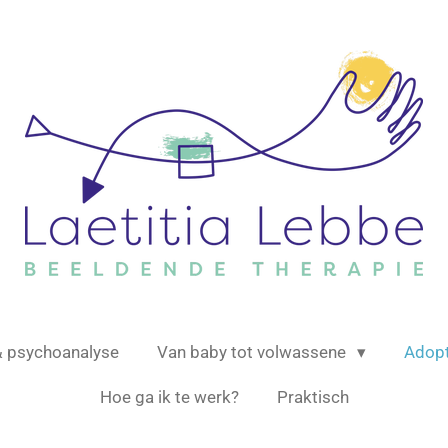
& psychoanalyse
Van baby tot volwassene
Adop
Hoe ga ik te werk?
Praktisch